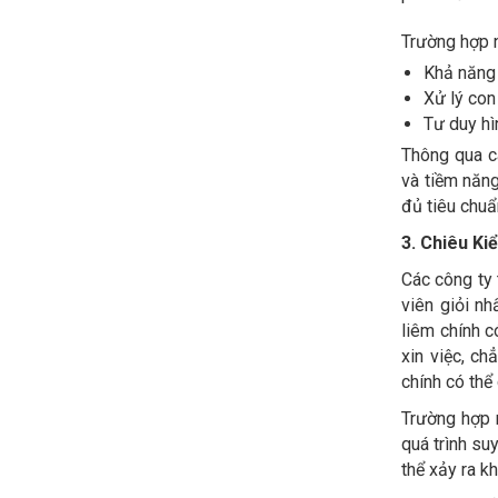
Trường hợp n
Khả năng 
Xử lý con
Tư duy hì
Thông qua c
và tiềm năng
đủ tiêu chuẩ
3. Chiêu Ki
Các công ty 
viên giỏi nh
liêm chính c
xin việc, ch
chính có thể
Trường hợp 
quá trình su
thể xảy ra k