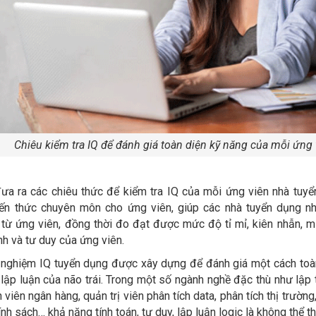
Chiêu kiểm tra IQ để đánh giá toàn diện kỹ năng của mỗi ứng 
ưa ra các chiêu thức để kiểm tra IQ của mỗi ứng viên nhà tuy
ến thức chuyên môn cho ứng viên, giúp các nhà tuyển dụng n
n từ ứng viên, đồng thời đo đạt được mức độ tỉ mỉ, kiên nhẫn, 
h và tư duy của ứng viên.
c nghiệm IQ tuyển dụng được xây dựng để đánh giá một cách toàn
lập luận của não trái. Trong một số ngành nghề đặc thù như lập t
 viên ngân hàng, quản trị viên phân tích data, phân tích thị trường,
ính sách… khả năng tính toán, tư duy, lập luận logic là không thể th