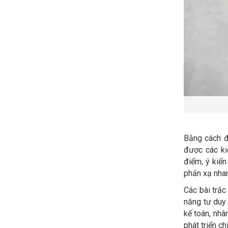
Bằng cách đ
được các ki
điểm, ý kiế
phản xạ nhan
Các bài trắ
năng tư duy 
kế toán, nhân
phát triển ch