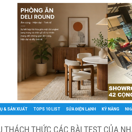
VỤ & SẢN XUẤT
TOPS 10 LIST
SỬA ĐIỆN LẠNH
KỸ NĂNG
NH
U THÁCH THỨC CÁC BÀI TEST CỦA N