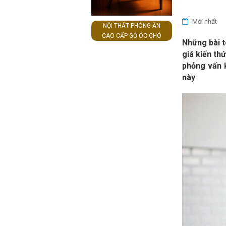
Mới nhất
NỘI THẤT PHÒNG ĂN
CAO CẤP GỖ ÓC CHÓ
Những bài t
giá kiến th
phỏng vấn 
này