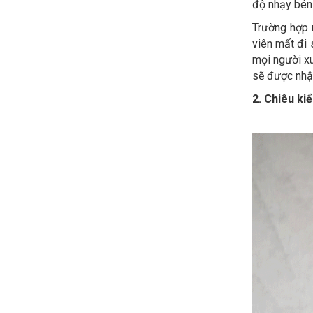
độ nhạy bén
Trường hợp 
viên mất đi 
mọi người xu
sẽ được nhận
2. Chiêu ki