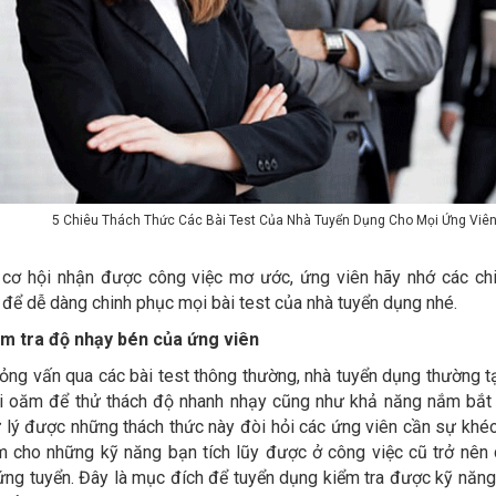
5 Chiêu Thách Thức Các Bài Test Của Nhà Tuyển Dụng Cho Mọi Ứng Viê
cơ hội nhận được công việc mơ ước, ứng viên hãy nhớ các chi
để dễ dàng chinh phục mọi bài test của nhà tuyển dụng nhé.
ểm tra độ nhạy bén của ứng viên
ng vấn qua các bài test thông thường, nhà tuyển dụng thường tạ
ái oăm để thử thách độ nhanh nhạy cũng như khả năng nắm bắt 
 lý được những thách thức này đòi hỏi các ứng viên cần sự khéo
m cho những kỹ năng bạn tích lũy được ở công việc cũ trở nên có
ng tuyển. Đây là mục đích để tuyển dụng kiểm tra được kỹ năng 