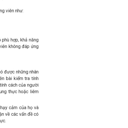
ng viên như:
ộ phù hợp, khả năng
 viên không đáp ứng
ể có được những nhân
n bài kiểm tra tính
 tính cách của người
trung thực hoặc liêm
nhạy cảm của họ và
uận về các vấn đề có
lực.