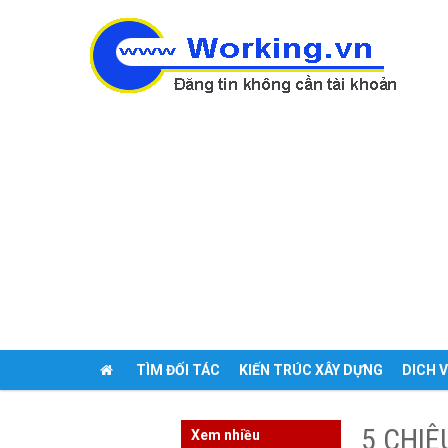
TÌM ĐỐI TÁC
KIẾN TRÚC XÂY DỰNG
DICH 
ĐĂNG TIN
5 CHIÊ
Xem nhiều