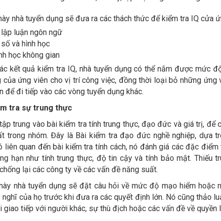
ày nhà tuyển dụng sẽ đưa ra các thách thức để kiểm tra IQ cửa ứ
lập luận ngôn ngữ
 số và hình học
nh học không gian
ác kết quả kiểm tra IQ, nhà tuyển dụng có thể nắm được mức đ
 của ứng viên cho vị trí công việc, đồng thời loại bỏ những ứng
n để đi tiếp vào các vòng tuyển dụng khác.
ểm tra sự trung thực
tập trung vào bài kiểm tra tính trung thực, đạo đức và giá trị, đ
ất trong nhóm. Đây là Bài kiểm tra đạo đức nghề nghiệp, dựa trê
ó liên quan đến bài kiểm tra tính cách, nó đánh giá các đặc điểm
ẳng hạn như tính trung thực, độ tin cậy và tính bảo mật. Thiếu 
 chống lại các công ty về các vấn đề năng suất.
này nhà tuyển dụng sẽ đặt câu hỏi về mức độ mạo hiểm hoặc 
y nghĩ của họ trước khi đưa ra các quyết định lớn. Nó cũng thảo l
hi giao tiếp với người khác, sự thù địch hoặc các vấn đề về quyền 