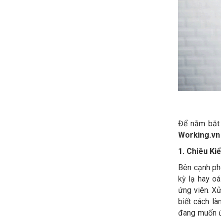
Để nắm bắt 
Working.vn
1. Chiêu Ki
Bên cạnh phỏ
kỳ lạ hay o
ứng viên. Xử
biết cách là
đang muốn ứ