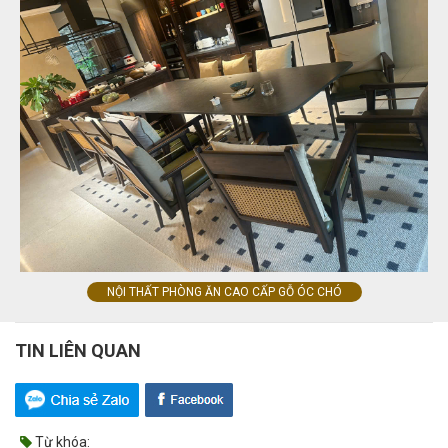
NỘI THẤT PHÒNG ĂN CAO CẤP GỖ ÓC CHÓ
TIN LIÊN QUAN
Từ khóa: