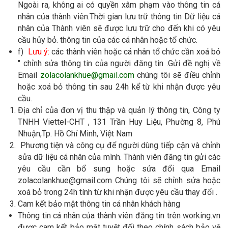
Ngoài ra, không ai có quyền xâm phạm vào thông tin cá
nhân của thành viên.Thời gian lưu trữ thông tin Dữ liệu cá
nhân của Thành viên sẽ được lưu trữ cho đến khi có yêu
cầu hủy bỏ. thông tin của các cá nhân hoặc tổ chức.
f)
Lưu ý:
các thành viên hoặc cá nhân tổ chức cần xoá bỏ
" chỉnh sửa thông tin của người đăng tin .Gửi đề nghị về
Email
zolacolankhue@gmail.com
chúng tôi sẽ điều chỉnh
hoặc xoá bỏ thông tin sau 24h kể từ khi nhận được yêu
cầu.
Địa chỉ của đơn vị thu thập và quản lý thông tin, Công ty
TNHH Viettel-CHT , 131 Trần Huy Liệu, Phường 8, Phú
Nhuận,Tp. Hồ Chí Minh, Việt Nam
Phương tiện và công cụ để người dùng tiếp cận và chỉnh
sửa dữ liệu cá nhân của mình. Thành viên đăng tin gửi các
yêu cầu cần bổ sung hoặc sửa đổi qua Email
zolacolankhue@gmail.com Chúng tôi sẽ chỉnh sửa hoặc
xoá bỏ trong 24h tính từ khi nhận được yêu cầu thay đổi .
Cam kết bảo mật thông tin cá nhân khách hàng
Thông tin cá nhân của thành viên đăng tin trên working.vn
được cam kết bảo mật tuyệt đối theo chính sách bảo vệ