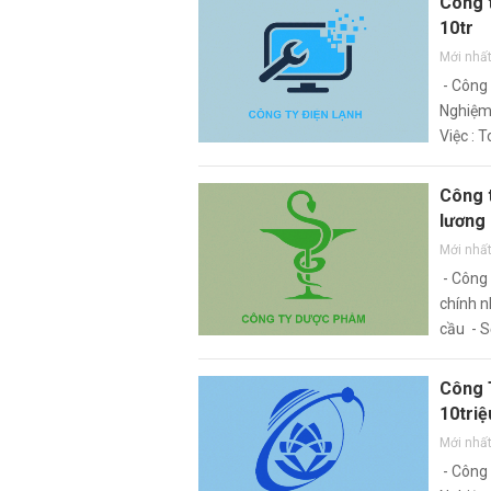
Công t
10tr
Mới nhấ
- Công 
Nghiệm 
Việc : 
Công 
lương 
Mới nhấ
- Công
chính n
cầu - S
viên - 
Công 
10triệ
Mới nhấ
- Công 