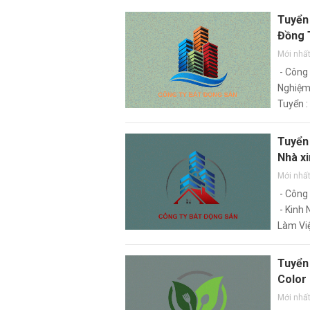
Tuyển 
Đồng 
Mới nhấ
- Công 
Nghiệm
Tuyển :
Giới Tí
Tuyển 
Nhà x
Mới nhấ
- Công 
- Kinh 
Làm Việ
cầu
Tuyển
Color
Mới nhấ