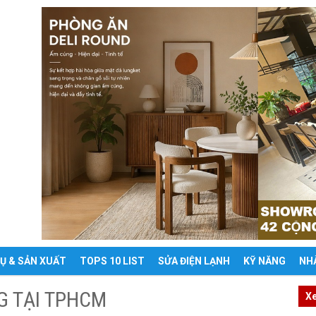
VỤ & SẢN XUẤT
TOPS 10 LIST
SỬA ĐIỆN LẠNH
KỸ NĂNG
NH
G TẠI TPHCM
X