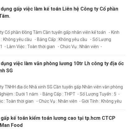
dụng gấp việc làm kế toán Liên hệ Công ty Cổ phần
Tâm.
t
ty Cổ phần Đồng Tâm Cần tuyển gấp nhân viên kế toán - Kinh
 : Không yêu cầu - Bằng Cấp : Không yêu cầu - Số Lượng
 1 - Làm Việc : Toàn thời gian - Chức Vụ : Nhân viên -
nh : Không yêu cầu
dụng việc làm văn phòng lương 10tr Lh công ty địa ốc
inh SG
t
ty TNHH địa ốc Nhà xinh SG Cần tuyển gấp Nhân viên văn phòng
Nghiệm : Dưới 1 năm - Bằng Cấp : THPT - Số Lượng Tuyển : 5 -
c : Toàn thời gian - Chức Vụ : Nhân viên - Giới Tính : Không yêu
 gấp kế toán kiểm toán lương cao tại tp.hcm CTCP
 Man Food
t