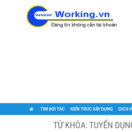
TÌM ĐỐI TÁC
KIẾN TRÚC XÂY DỰNG
DICH 
ĐĂNG TIN
TỪ KHÓA: TUYỂN DỤN