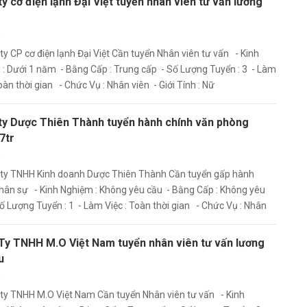
y cơ điện lạnh Đại Việt tuyển nhân viên tư vấn lương
t
ty CP cơ điện lạnh Đại Việt Cần tuyển Nhân viên tư vấn - Kinh
: Dưới 1 năm - Bằng Cấp : Trung cấp - Số Lượng Tuyển : 3 - Làm
Toàn thời gian - Chức Vụ : Nhân viên - Giới Tính : Nữ
ty Dược Thiên Thành tuyển hành chính văn phòng
7tr
t
 ty TNHH Kinh doanh Dược Thiên Thành Cần tuyển gấp hành
hân sự - Kinh Nghiệm : Không yêu cầu - Bằng Cấp : Không yêu
ố Lượng Tuyển : 1 - Làm Việc : Toàn thời gian - Chức Vụ : Nhân
Giới Tính : Không yêu cầu
Ty TNHH M.O Việt Nam tuyển nhân viên tư vấn lương
u
t
ty TNHH M.O Việt Nam Cần tuyển Nhân viên tư vấn - Kinh