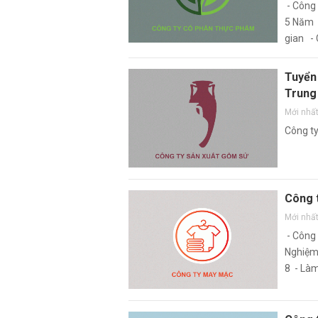
- Công 
5 Năm -
gian - 
Tuyển
Trung 
Mới nhấ
Công ty
Công 
Mới nhấ
- Công 
Nghiệm 
8 - Làm
yêu cầ