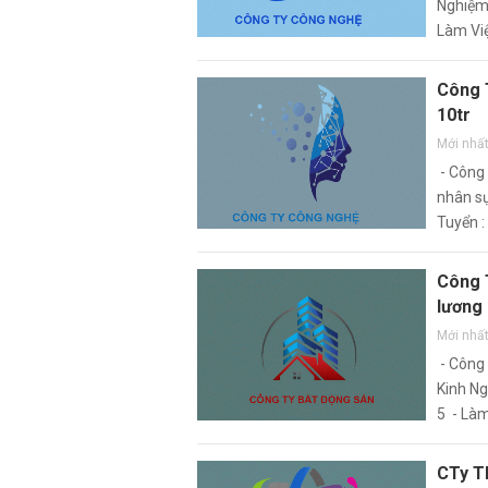
Nghiệm 
Làm Việ
cầu
Công 
10tr
Mới nhấ
- Công
nhân sự
Tuyển :
Nữ
Công 
lương 
Mới nhấ
- Công 
Kinh Ng
5 - Làm
yêu cầ
CTy T