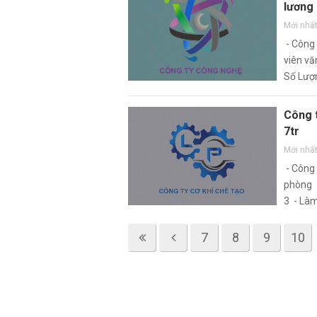
lương 
Mới nhấ
- Công
viên vă
Số Lượn
Giới Tín
Công 
7tr
Mới nhấ
- Công
phòng -
3 - Làm
7
8
9
10