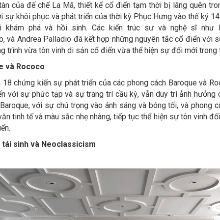
àn của đế chế La Mã, thiết kế cổ điển tạm thời bị lãng quên tro
ới sự khôi phục và phát triển của thời kỳ Phục Hưng vào thế kỷ 14-
i khám phá và hồi sinh. Các kiến trúc sư và nghệ sĩ như L
, và Andrea Palladio đã kết hợp những nguyên tắc cổ điển với s
g trình vừa tôn vinh di sản cổ điển vừa thể hiện sự đổi mới trong t
ue và Rococo
à 18 chứng kiến sự phát triển của các phong cách Baroque và R
n với sự phức tạp và sự trang trí cầu kỳ, vẫn duy trì ảnh hưởng c
Baroque, với sự chú trọng vào ánh sáng và bóng tối, và phong c
văn tinh tế và màu sắc nhẹ nhàng, tiếp tục thể hiện sự tôn vinh đố
iển.
n tái sinh và Neoclassicism