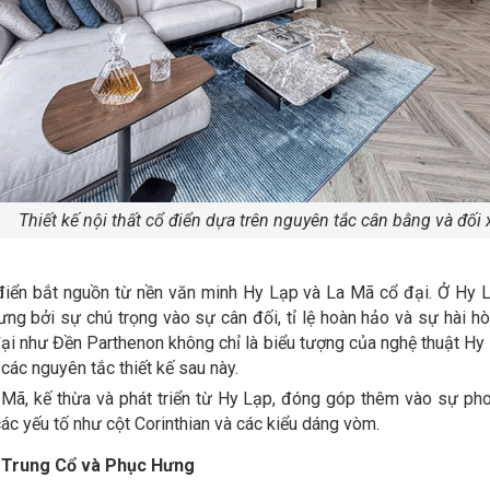
Thiết kế nội thất cổ điển dựa trên nguyên tắc cân bằng và đối
điển bắt nguồn từ nền văn minh Hy Lạp và La Mã cổ đại. Ở Hy Lạ
ng bởi sự chú trọng vào sự cân đối, tỉ lệ hoàn hảo và sự hài hò
 đại như Đền Parthenon không chỉ là biểu tượng của nghệ thuật H
 các nguyên tắc thiết kế sau này.
 Mã, kế thừa và phát triển từ Hy Lạp, đóng góp thêm vào sự pho
các yếu tố như cột Corinthian và các kiểu dáng vòm.
ỳ Trung Cổ và Phục Hưng