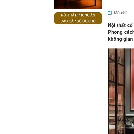
Mới nhất
NỘI THẤT PHÒNG ĂN
CAO CẤP GỖ ÓC CHÓ
Nội thất cổ
Phong cách
không gian