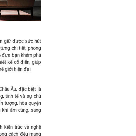
uôn giữ được sức hút
từng chi tiết, phong
 đưa bạn khám phá
iết kế cổ điển, giúp
ế giới hiện đại.
Châu Âu, đặc biệt là
, tinh tế và sự chú
ấn tượng, hòa quyện
g khí ấm cúng, sang
 kiến trúc và nghệ
hong cách đều mang