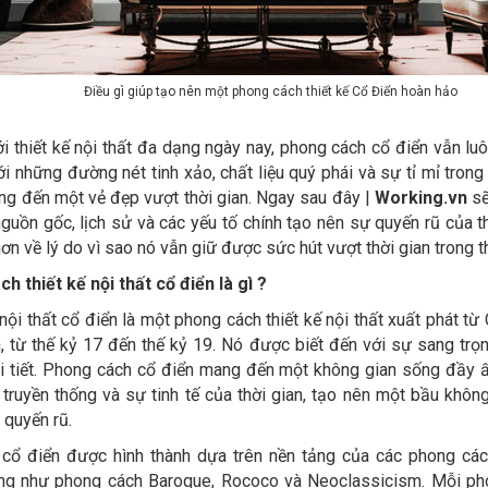
Điều gì giúp tạo nên một phong cách thiết kế Cổ Điển hoàn hảo
ới thiết kế nội thất đa dạng ngày nay, phong cách cổ điển vẫn l
Với những đường nét tinh xảo, chất liệu quý phái và sự tỉ mỉ trong 
ng đến một vẻ đẹp vượt thời gian. Ngay sau đây |
Working.vn
sẽ
guồn gốc, lịch sử và các yếu tố chính tạo nên sự quyến rũ của th
hơn về lý do vì sao nó vẫn giữ được sức hút vượt thời gian trong th
h thiết kế nội thất cổ điển là gì ?
ội thất cổ điển là một phong cách thiết kế nội thất xuất phát từ 
 từ thế kỷ 17 đến thế kỷ 19. Nó được biết đến với sự sang trọng
hi tiết. Phong cách cổ điển mang đến một không gian sống đầy 
truyền thống và sự tinh tế của thời gian, tạo nên một bầu khôn
 quyến rũ.
cổ điển được hình thành dựa trên nền tảng của các phong cách
iếng như phong cách Baroque, Rococo và Neoclassicism. Mỗi p