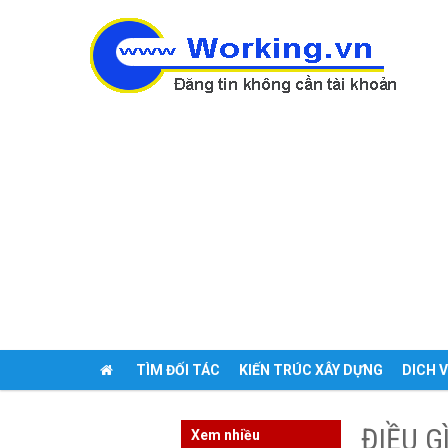
TÌM ĐỐI TÁC
KIẾN TRÚC XÂY DỰNG
DICH 
ĐĂNG TIN
ĐIỀU G
Xem nhiều