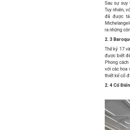
Sau sự suy t
Tuy nhiên, v
đã được tá
Michelangelo
ra những côn
2. 3 Baroq
Thế kỷ 17 v
được biết đế
Phong cách 
với các hoa 
thiết kế cổ đ
2. 4 Cổ Điể