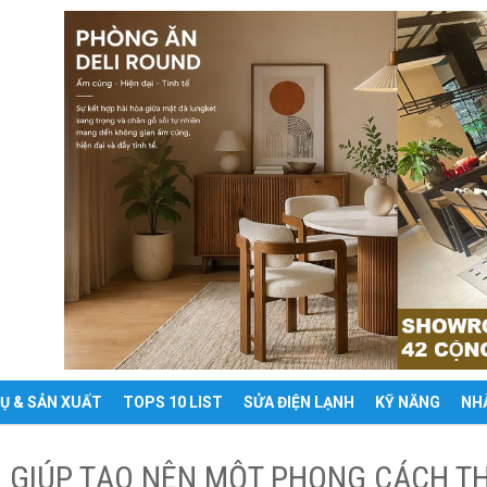
VỤ & SẢN XUẤT
TOPS 10 LIST
SỬA ĐIỆN LẠNH
KỸ NĂNG
NH
Ì GIÚP TẠO NÊN MỘT PHONG CÁCH TH