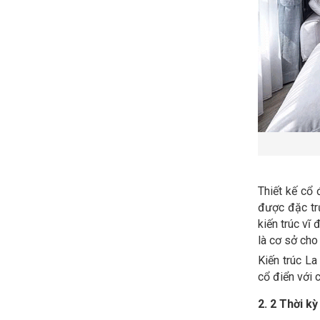
Thiết kế cổ 
được đặc trư
kiến trúc vĩ
là cơ sở cho
Kiến trúc La
cổ điển với 
2. 2 Thời k