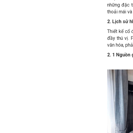
những đặc t
thoải mái và
2. Lịch sử h
Thiết kế cổ 
đầy thú vị.
văn hóa, phả
2. 1 Nguồn 