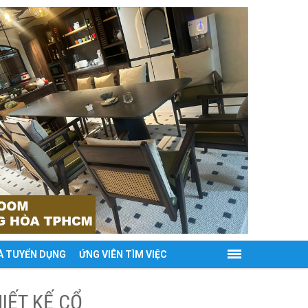
À TUYỂN DỤNG
ỨNG VIÊN TÌM VIỆC
IẾT KẾ CỔ